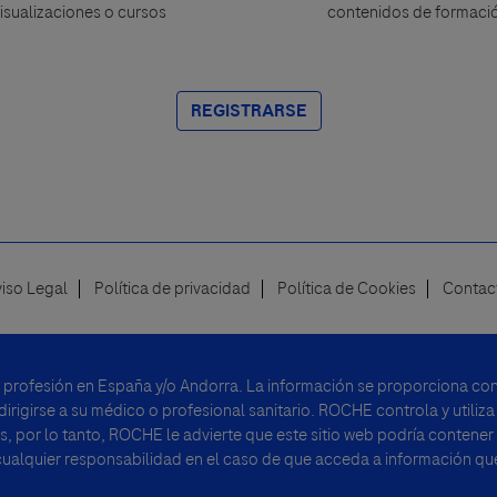
isualizaciones o cursos
contenidos de formaci
REGISTRARSE
viso Legal
Política de privacidad
Política de Cookies
Contac
u profesión en España y/o Andorra. La información se proporciona con 
rigirse a su médico o profesional sanitario. ROCHE controla y utiliza
, por lo tanto, ROCHE le advierte que este sitio web podría contener
alquier responsabilidad en el caso de que acceda a información que 