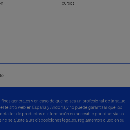
ón
cursos
to
fines generales y en caso de que no sea un profesional de la salud
 este sitio web en España y Andorra y no puede garantizar que los
 detalles de productos o información no accesible por otras vías o
no se ajuste a las disposiciones legales, reglamentos o uso en su