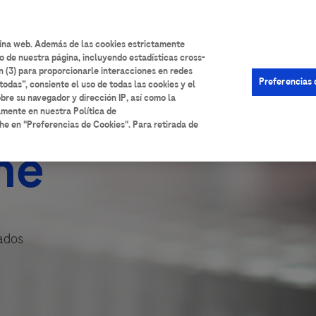
User
Iniciar sesión
Registrarse
Ayuda
account
gina web. Además de las cookies estrictamente
o de nuestra página, incluyendo estadísticas cross-
menu
n (3) para proporcionarle interacciones en redes
Preferencias 
todas”, consiente el uso de todas las cookies y el
bre su navegador y dirección IP, así como la
amente en nuestra Política de
he en "Preferencias de Cookies". Para retirada de
he
sados