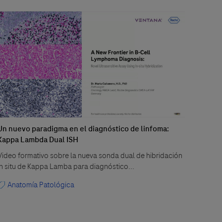
Un nuevo paradigma en el diagnóstico de linfoma:
Actual
Kappa Lambda Dual ISH
¡Avanc
Video formativo sobre la nueva sonda dual de hibridación
noveda
in situ de Kappa Lamba para diagnóstico...
Ana
Anatomía Patológica