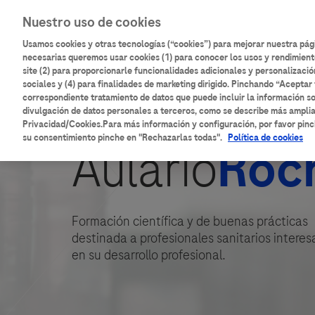
Pasar
Main
Nuestro uso de cookies
al
Inicio
Catálogo de contenidos
contenido
Usamos cookies y otras tecnologías (“cookies”) para mejorar nuestra pá
navigation
principal
necesarias queremos usar cookies (1) para conocer los usos y rendimient
site (2) para proporcionarle funcionalidades adicionales y personalizació
sociales y (4) para finalidades de marketing dirigido. Pinchando “Aceptar 
correspondiente tratamiento de datos que puede incluir la información so
divulgación de datos personales a terceros, como se describe más ampli
Privacidad/Cookies.Para más información y configuración, por favor pinc
su consentimiento pinche en "Rechazarlas todas".
Política de cookies
Aulario
Roc
Formación científica y de buenas prácticas
destinada a profesionales sanitarios intere
en su desarrollo profesional.