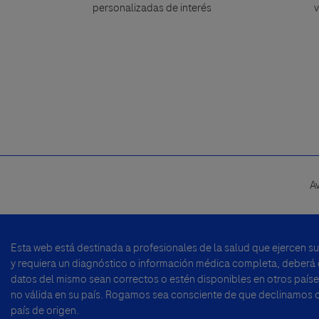
personalizadas de interés
v
A
Footer
menu
Esta web está destinada a profesionales de la salud que ejercen s
y requiera un diagnóstico o información médica completa, deberá di
datos del mismo sean correctos o estén disponibles en otros países
no válida en su país. Rogamos sea consciente de que declinamos cu
país de origen.