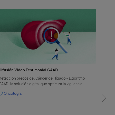
Difusión Video Testimonial GAAD
Reord
Detección precoz del Cáncer de Hígado - algoritmo
Los re
GAAD: la solución digital que optimiza la vigilancia...
tratam
tempra
Oncología
Ana