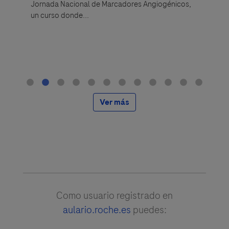
os hitos
Jornada Nacional de Marcadores Angiogénicos,
la vigilan
un curso donde...
gía
Ver más
Como usuario registrado en
aulario.roche.es
puedes: