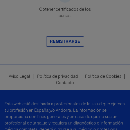
Obtener certificados de los
cursos
REGISTRARSE
Aviso Legal
Política de privacidad
Política de Cookies
Footer
Contacto
menu
Esta web está destinada a profesionales de la salud que ejercen
su profesión en España y/o Andorra. La información se
proporciona con fines generales y en caso de que no sea un
profesional de la salud y requiera un diagnóstico o información
médica completa, deberá dirigirse a su médico o profesional