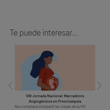
Te puede interesar...
do la
VIII Jornada Nacional: Marcadores
D
Detecció
ca
Angiogénicos en Preeclampsia
y
Nos complace compartir las clases de la VIII
algoritmo