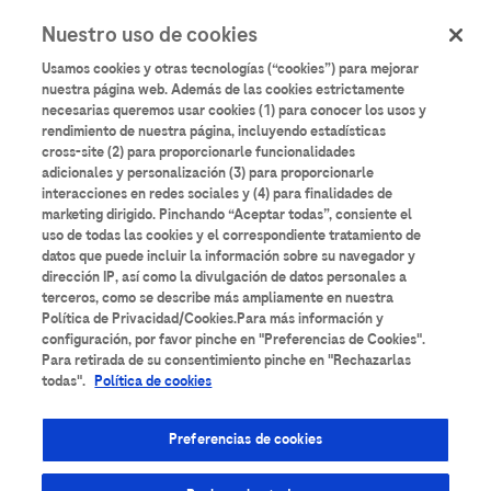
User
Pasar
Nuestro uso de cookies
al
Iniciar sesión
Registrarse
account
contenido
Usamos cookies y otras tecnologías (“cookies”) para mejorar
principal
menu
nuestra página web. Además de las cookies estrictamente
necesarias queremos usar cookies (1) para conocer los usos y
rendimiento de nuestra página, incluyendo estadísticas
cross-site (2) para proporcionarle funcionalidades
adicionales y personalización (3) para proporcionarle
interacciones en redes sociales y (4) para finalidades de
Aulario
Roche
marketing dirigido. Pinchando “Aceptar todas”, consiente el
uso de todas las cookies y el correspondiente tratamiento de
datos que puede incluir la información sobre su navegador y
Formación científica y de buenas prácticas
dirección IP, así como la divulgación de datos personales a
terceros, como se describe más ampliamente en nuestra
destinada a profesionales sanitarios interesados
Política de Privacidad/Cookies.Para más información y
en su desarrollo profesional.
configuración, por favor pinche en "Preferencias de Cookies".
Para retirada de su consentimiento pinche en "Rechazarlas
todas".
Política de cookies
Preferencias de cookies