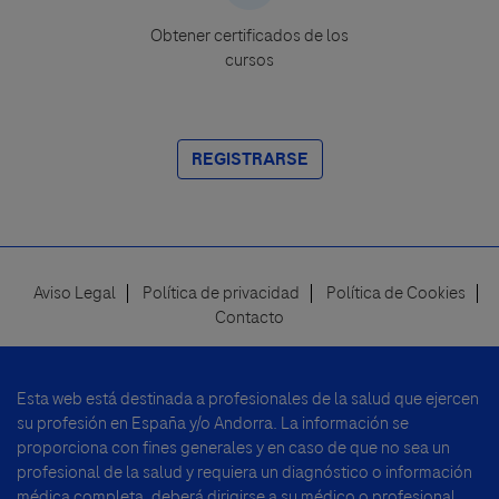
Obtener certificados de los
cursos
REGISTRARSE
Aviso Legal
Política de privacidad
Política de Cookies
Footer
Contacto
menu
Esta web está destinada a profesionales de la salud que ejercen
su profesión en España y/o Andorra. La información se
proporciona con fines generales y en caso de que no sea un
profesional de la salud y requiera un diagnóstico o información
médica completa, deberá dirigirse a su médico o profesional