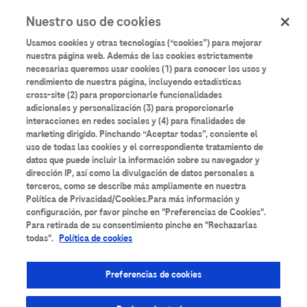
User
Pasar
Nuestro uso de cookies
al
Iniciar sesión
Registrarse
account
contenido
Usamos cookies y otras tecnologías (“cookies”) para mejorar
principal
menu
nuestra página web. Además de las cookies estrictamente
necesarias queremos usar cookies (1) para conocer los usos y
rendimiento de nuestra página, incluyendo estadísticas
cross-site (2) para proporcionarle funcionalidades
adicionales y personalización (3) para proporcionarle
interacciones en redes sociales y (4) para finalidades de
Aulario
Roche
marketing dirigido. Pinchando “Aceptar todas”, consiente el
uso de todas las cookies y el correspondiente tratamiento de
datos que puede incluir la información sobre su navegador y
Formación científica y de buenas prácticas
dirección IP, así como la divulgación de datos personales a
terceros, como se describe más ampliamente en nuestra
destinada a profesionales sanitarios interesados
Política de Privacidad/Cookies.Para más información y
en su desarrollo profesional.
configuración, por favor pinche en "Preferencias de Cookies".
Para retirada de su consentimiento pinche en "Rechazarlas
todas".
Política de cookies
Preferencias de cookies