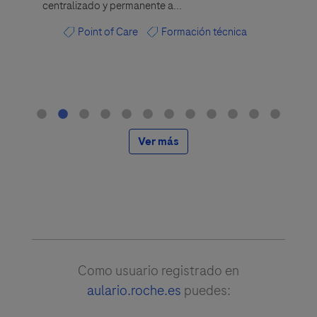
centralizado y permanente a...
actualiza
de la jor
Point of Care
Formación técnica
A
Ver más
Como usuario registrado en
aulario.roche.es
puedes: