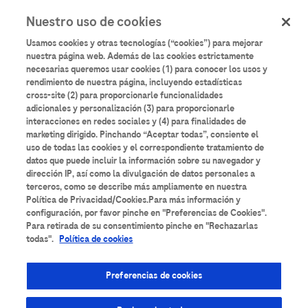
User
Pasar
Nuestro uso de cookies
al
Iniciar sesión
Registrarse
account
contenido
Usamos cookies y otras tecnologías (“cookies”) para mejorar
principal
menu
nuestra página web. Además de las cookies estrictamente
necesarias queremos usar cookies (1) para conocer los usos y
Aulario
Roche
rendimiento de nuestra página, incluyendo estadísticas
cross-site (2) para proporcionarle funcionalidades
adicionales y personalización (3) para proporcionarle
interacciones en redes sociales y (4) para finalidades de
marketing dirigido. Pinchando “Aceptar todas”, consiente el
uso de todas las cookies y el correspondiente tratamiento de
datos que puede incluir la información sobre su navegador y
Todos los contenidos
Anatomía Patológica
dirección IP, así como la divulgación de datos personales a
terceros, como se describe más ampliamente en nuestra
Área de Suero
Bancos de Sangre
Bioquímica
Política de Privacidad/Cookies.Para más información y
configuración, por favor pinche en "Preferencias de Cookies".
Para retirada de su consentimiento pinche en "Rechazarlas
Cardiología
Coagulación
Diabetes
todas".
Política de cookies
Diagnóstico molecular
Enfermedades Infecciosas
Preferencias de cookies
Espectrometría de masas
Formación técnica