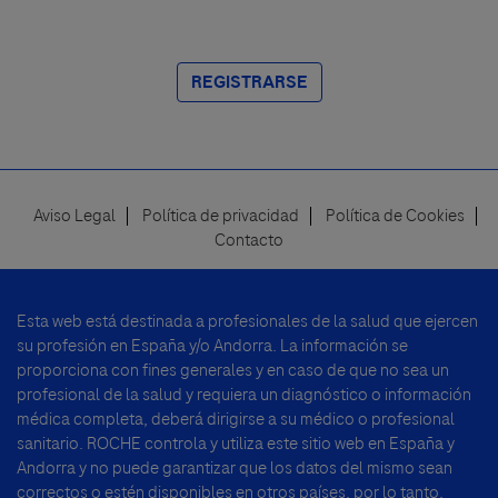
REGISTRARSE
Aviso Legal
Política de privacidad
Política de Cookies
Footer
Contacto
menu
Esta web está destinada a profesionales de la salud que ejercen
su profesión en España y/o Andorra. La información se
proporciona con fines generales y en caso de que no sea un
profesional de la salud y requiera un diagnóstico o información
médica completa, deberá dirigirse a su médico o profesional
sanitario. ROCHE controla y utiliza este sitio web en España y
Andorra y no puede garantizar que los datos del mismo sean
correctos o estén disponibles en otros países, por lo tanto,