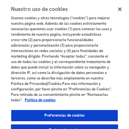
User
Pasar
Nuestro uso de cookies
al
Iniciar sesión
Registrarse
account
contenido
Usamos cookies y otras tecnologías (“cookies”) para mejorar
principal
menu
nuestra página web. Además de las cookies estrictamente
necesarias queremos usar cookies (1) para conocer los usos y
Aulario
Roche
rendimiento de nuestra página, incluyendo estadísticas
cross-site (2) para proporcionarle funcionalidades
adicionales y personalización (3) para proporcionarle
interacciones en redes sociales y (4) para finalidades de
marketing dirigido. Pinchando “Aceptar todas”, consiente el
uso de todas las cookies y el correspondiente tratamiento de
datos que puede incluir la información sobre su navegador y
Todos los contenidos
Anatomía Patológica
dirección IP, así como la divulgación de datos personales a
terceros, como se describe más ampliamente en nuestra
Área de Suero
Bancos de Sangre
Bioquímica
Política de Privacidad/Cookies.Para más información y
configuración, por favor pinche en "Preferencias de Cookies".
Para retirada de su consentimiento pinche en "Rechazarlas
Cardiología
Coagulación
Diabetes
todas".
Política de cookies
Diagnóstico molecular
Enfermedades Infecciosas
Preferencias de cookies
Espectrometría de masas
Formación técnica