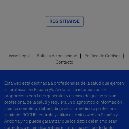
REGISTRARSE
Aviso Legal
Política de privacidad
Política de Cookies
Footer
Contacto
menu
Esta web está destinada a profesionales de la salud que ejercen
su profesión en España y/o Andorra. La información se
proporciona con fines generales y en caso de que no sea un
profesional de la salud y requiera un diagnóstico o información
médica completa, deberá dirigirse a su médico o profesional
sanitario. ROCHE controla y utiliza este sitio web en España y
Andorra y no puede garantizar que los datos del mismo sean
correctos o estén disponibles en otros países, por lo tanto,