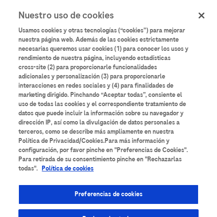
User
Pasar
Nuestro uso de cookies
al
Iniciar sesión
Registrarse
account
contenido
Usamos cookies y otras tecnologías (“cookies”) para mejorar
principal
menu
nuestra página web. Además de las cookies estrictamente
necesarias queremos usar cookies (1) para conocer los usos y
Aulario
Roche
rendimiento de nuestra página, incluyendo estadísticas
cross-site (2) para proporcionarle funcionalidades
adicionales y personalización (3) para proporcionarle
interacciones en redes sociales y (4) para finalidades de
marketing dirigido. Pinchando “Aceptar todas”, consiente el
uso de todas las cookies y el correspondiente tratamiento de
datos que puede incluir la información sobre su navegador y
Todos los contenidos
Anatomía Patológica
dirección IP, así como la divulgación de datos personales a
terceros, como se describe más ampliamente en nuestra
Área de Suero
Bancos de Sangre
Bioquímica
Política de Privacidad/Cookies.Para más información y
configuración, por favor pinche en "Preferencias de Cookies".
Para retirada de su consentimiento pinche en "Rechazarlas
Cardiología
Coagulación
Diabetes
todas".
Política de cookies
Diagnóstico molecular
Enfermedades Infecciosas
Preferencias de cookies
Espectrometría de masas
Formación técnica