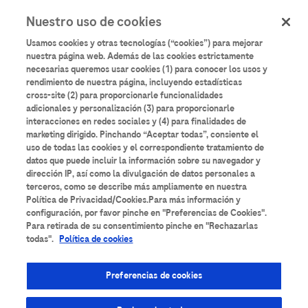
User
Pasar
Nuestro uso de cookies
al
Iniciar sesión
Registrarse
account
contenido
Usamos cookies y otras tecnologías (“cookies”) para mejorar
principal
menu
nuestra página web. Además de las cookies estrictamente
necesarias queremos usar cookies (1) para conocer los usos y
Aulario
Roche
rendimiento de nuestra página, incluyendo estadísticas
cross-site (2) para proporcionarle funcionalidades
adicionales y personalización (3) para proporcionarle
interacciones en redes sociales y (4) para finalidades de
marketing dirigido. Pinchando “Aceptar todas”, consiente el
uso de todas las cookies y el correspondiente tratamiento de
datos que puede incluir la información sobre su navegador y
Todos los contenidos
Anatomía Patológica
dirección IP, así como la divulgación de datos personales a
terceros, como se describe más ampliamente en nuestra
Área de Suero
Bancos de Sangre
Bioquímica
Política de Privacidad/Cookies.Para más información y
configuración, por favor pinche en "Preferencias de Cookies".
Para retirada de su consentimiento pinche en "Rechazarlas
Cardiología
Coagulación
Diabetes
todas".
Política de cookies
Diagnóstico molecular
Enfermedades Infecciosas
Preferencias de cookies
Espectrometría de masas
Formación técnica