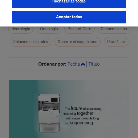
Rechazarlas todas
Ginecología/Salud de la mujer
Hematología
Inmunoquímica
Libros y Monografías
Microbiología
Aceptar todas
Neurología
Oncología
Point of Care
Secuenciación
Soluciones digitales
Soporte al diagnóstico
Urianálisis
Ordenar por:
Fecha
Título