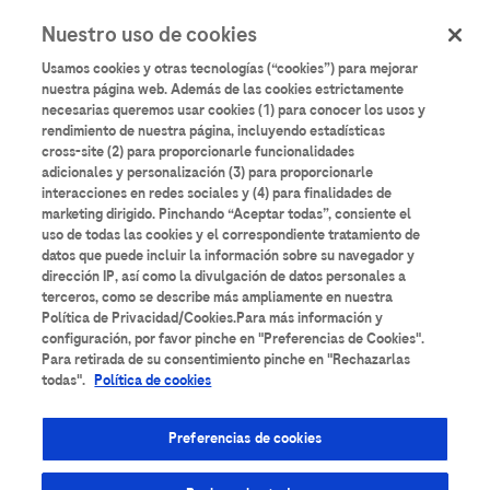
User
Pasar
Nuestro uso de cookies
al
Iniciar sesión
Registrarse
account
contenido
Usamos cookies y otras tecnologías (“cookies”) para mejorar
principal
menu
nuestra página web. Además de las cookies estrictamente
necesarias queremos usar cookies (1) para conocer los usos y
Aulario
Roche
rendimiento de nuestra página, incluyendo estadísticas
cross-site (2) para proporcionarle funcionalidades
adicionales y personalización (3) para proporcionarle
interacciones en redes sociales y (4) para finalidades de
marketing dirigido. Pinchando “Aceptar todas”, consiente el
uso de todas las cookies y el correspondiente tratamiento de
datos que puede incluir la información sobre su navegador y
Todos los contenidos
Anatomía Patológica
dirección IP, así como la divulgación de datos personales a
terceros, como se describe más ampliamente en nuestra
Área de Suero
Bancos de Sangre
Bioquímica
Política de Privacidad/Cookies.Para más información y
configuración, por favor pinche en "Preferencias de Cookies".
Para retirada de su consentimiento pinche en "Rechazarlas
Cardiología
Coagulación
Diabetes
todas".
Política de cookies
Diagnóstico molecular
Enfermedades Infecciosas
Preferencias de cookies
Espectrometría de masas
Formación técnica