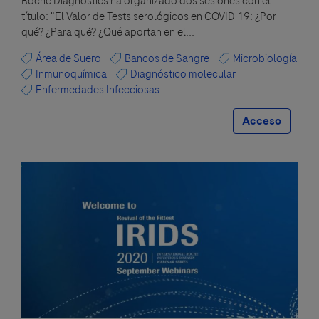
Roche Diagnostics ha organizado dos sesiones con el
título: "El Valor de Tests serológicos en COVID 19: ¿Por
qué? ¿Para qué? ¿Qué aportan en el...
Área de Suero
Bancos de Sangre
Microbiología
Inmunoquímica
Diagnóstico molecular
Enfermedades Infecciosas
Acceso