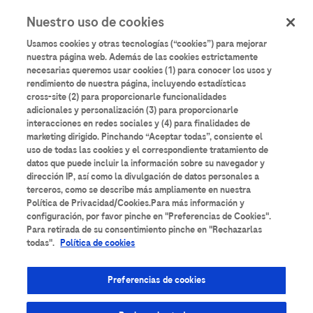
User
Pasar
Nuestro uso de cookies
al
Iniciar sesión
Registrarse
account
contenido
Usamos cookies y otras tecnologías (“cookies”) para mejorar
principal
menu
nuestra página web. Además de las cookies estrictamente
necesarias queremos usar cookies (1) para conocer los usos y
Aulario
Roche
rendimiento de nuestra página, incluyendo estadísticas
cross-site (2) para proporcionarle funcionalidades
adicionales y personalización (3) para proporcionarle
interacciones en redes sociales y (4) para finalidades de
marketing dirigido. Pinchando “Aceptar todas”, consiente el
uso de todas las cookies y el correspondiente tratamiento de
datos que puede incluir la información sobre su navegador y
Todos los contenidos
Anatomía Patológica
dirección IP, así como la divulgación de datos personales a
terceros, como se describe más ampliamente en nuestra
Área de Suero
Bancos de Sangre
Bioquímica
Política de Privacidad/Cookies.Para más información y
configuración, por favor pinche en "Preferencias de Cookies".
Para retirada de su consentimiento pinche en "Rechazarlas
Cardiología
Coagulación
Diabetes
todas".
Política de cookies
Diagnóstico molecular
Enfermedades Infecciosas
Preferencias de cookies
Espectrometría de masas
Formación técnica