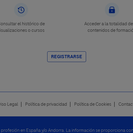
onsultar el histórico de
Acceder a la totalidad de
isualizaciones o cursos
contenidos de formaci
REGISTRARSE
viso Legal
Política de privacidad
Política de Cookies
Contac
u profesión en España y/o Andorra. La información se proporciona con 