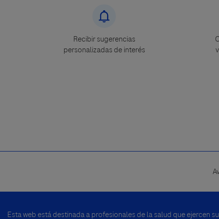
Recibir sugerencias
C
personalizadas de interés
v
A
Footer
menu
Esta web está destinada a profesionales de la salud que ejercen s