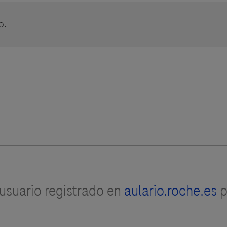
o.
suario registrado en
aulario.roche.es
p