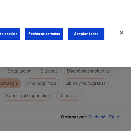
de cookies
Rechazarlas todas
Aceptar todas
Coagulación
Diabetes
Diagnóstico molecular
atología
Inmunoquímica
Libros y Monografías
Soporte al diagnóstico
Urianálisis
Ordenar por:
Fecha
Título