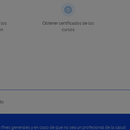
 los
Obtener certificados de los
ón
cursos
to
fines generales y en caso de que no sea un profesional de la salud