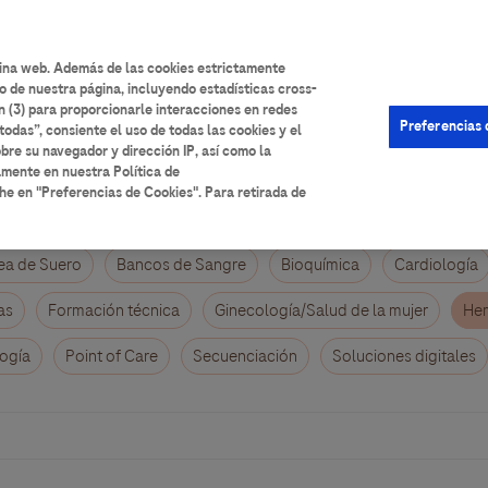
User
Iniciar sesión
Registrarse
Ayuda
account
gina web. Además de las cookies estrictamente
o de nuestra página, incluyendo estadísticas cross-
menu
n (3) para proporcionarle interacciones en redes
Preferencias 
todas”, consiente el uso de todas las cookies y el
bre su navegador y dirección IP, así como la
amente en nuestra Política de
he en "Preferencias de Cookies". Para retirada de
ea de Suero
Bancos de Sangre
Bioquímica
Cardiología
as
Formación técnica
Ginecología/Salud de la mujer
Hem
ogía
Point of Care
Secuenciación
Soluciones digitales