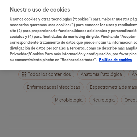
Pasar
Main
Nuestro uso de cookies
al
Inicio
Catálogo de contenidos
contenido
Usamos cookies y otras tecnologías (“cookies”) para mejorar nuestra pá
navigation
principal
necesarias queremos usar cookies (1) para conocer los usos y rendimient
site (2) para proporcionarle funcionalidades adicionales y personalizació
Aulario
Roche
sociales y (4) para finalidades de marketing dirigido. Pinchando “Aceptar 
correspondiente tratamiento de datos que puede incluir la información so
divulgación de datos personales a terceros, como se describe más ampli
Privacidad/Cookies.Para más información y configuración, por favor pinc
su consentimiento pinche en "Rechazarlas todas".
Política de cookies
Todos los contenidos
Anatomía Patológica
Ár
Enfermedades Infecciosas
Espectrometría de mas
Microbiología
Neurología
Oncol