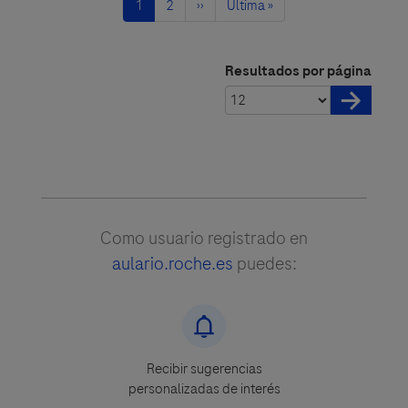
Página
1
Página
2
Siguiente
››
Última
Última »
actual
página
página
Resultados por página
Como usuario registrado en
aulario.roche.es
puedes:
Recibir sugerencias
personalizadas de interés