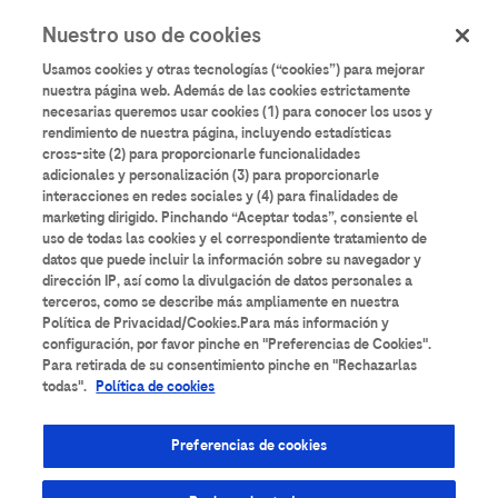
User
Pasar
Nuestro uso de cookies
al
Iniciar sesión
Registrarse
account
contenido
Usamos cookies y otras tecnologías (“cookies”) para mejorar
principal
menu
nuestra página web. Además de las cookies estrictamente
necesarias queremos usar cookies (1) para conocer los usos y
Aulario
Roche
rendimiento de nuestra página, incluyendo estadísticas
cross-site (2) para proporcionarle funcionalidades
adicionales y personalización (3) para proporcionarle
interacciones en redes sociales y (4) para finalidades de
marketing dirigido. Pinchando “Aceptar todas”, consiente el
uso de todas las cookies y el correspondiente tratamiento de
datos que puede incluir la información sobre su navegador y
Todos los contenidos
Anatomía Patológica
dirección IP, así como la divulgación de datos personales a
terceros, como se describe más ampliamente en nuestra
Área de Suero
Bancos de Sangre
Bioquímica
Política de Privacidad/Cookies.Para más información y
configuración, por favor pinche en "Preferencias de Cookies".
Para retirada de su consentimiento pinche en "Rechazarlas
Cardiología
Coagulación
Diabetes
todas".
Política de cookies
Diagnóstico molecular
Enfermedades Infecciosas
Preferencias de cookies
Espectrometría de masas
Formación técnica