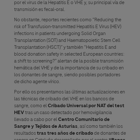
por el virus de la Hepatitis E o VHE y, su principal vía de
transmisión es fecal-oral.
No obstante, reportes recientes como “Reducing the
risk of Transfusion-transmitted Hepatitis E Virus (HEV)
infections in patients undergoing Solid Organ
Transplantation (SOT) and Haematopoietic Stem Cell
Transplantation (HSCT)” y también “Hepatitis E and
blood donation safety in selected European countries:
a shift to screening?” alertan de la posible transmisión
hemática del VHE y de la importancia de su cribado en
los donantes de sangre, siendo posibles portadores
de dicho agente vírico.
Por ello os presentamos las últimas actualizaciones en
las técnicas de cribado del VHE en los bancos de
sangre, como el
Cribado Universal por NAT del test
HEV
tras un caso detectado por hemovigilancia
llevado a cabo por el
Centro Comunitario de
Sangre y Tejidos de Asturias
, así como también los
resultados
tras tres años de cribado
de donantes de
sangre en Cataluña desarrollado por el centro
“Bancs