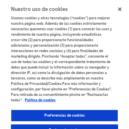
User
Pasar
Nuestro uso de cookies
al
Iniciar sesión
Registrarse
account
contenido
Usamos cookies y otras tecnologías (“cookies”) para mejorar
principal
menu
nuestra página web. Además de las cookies estrictamente
necesarias queremos usar cookies (1) para conocer los usos y
rendimiento de nuestra página, incluyendo estadísticas
cross-site (2) para proporcionarle funcionalidades
adicionales y personalización (3) para proporcionarle
interacciones en redes sociales y (4) para finalidades de
marketing dirigido. Pinchando “Aceptar todas”, consiente el
uso de todas las cookies y el correspondiente tratamiento de
datos que puede incluir la información sobre su navegador y
dirección IP, así como la divulgación de datos personales a
terceros, como se describe más ampliamente en nuestra
Política de Privacidad/Cookies.Para más información y
configuración, por favor pinche en "Preferencias de Cookies".
Para retirada de su consentimiento pinche en "Rechazarlas
Actualización del
todas".
Política de cookies
Cribado de donantes por
Preferencias de cookies
Hepatitis E