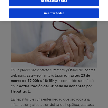
Rechazarlas todas
Aceptar todas
Es un placer presentarte el tercero y último de los tres
webinars. Este webinar tuvo lugar el
martes 23 de
marzo de 17:00h a 18:15h
y el contenido se enfocó
en la
actualización del Cribado de donantes por
Hepatitis E
.
La hepatitis E es una enfermedad que provoca una
inflamación y afectación del tejido hepático, causada