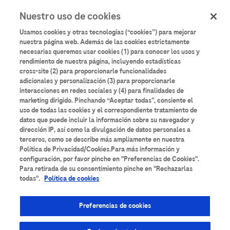
User
Pasar
Nuestro uso de cookies
al
Iniciar sesión
Registrarse
account
contenido
Usamos cookies y otras tecnologías (“cookies”) para mejorar
principal
menu
nuestra página web. Además de las cookies estrictamente
necesarias queremos usar cookies (1) para conocer los usos y
rendimiento de nuestra página, incluyendo estadísticas
cross-site (2) para proporcionarle funcionalidades
adicionales y personalización (3) para proporcionarle
interacciones en redes sociales y (4) para finalidades de
marketing dirigido. Pinchando “Aceptar todas”, consiente el
uso de todas las cookies y el correspondiente tratamiento de
datos que puede incluir la información sobre su navegador y
dirección IP, así como la divulgación de datos personales a
terceros, como se describe más ampliamente en nuestra
Política de Privacidad/Cookies.Para más información y
configuración, por favor pinche en "Preferencias de Cookies".
Para retirada de su consentimiento pinche en "Rechazarlas
Actualización guías
todas".
Política de cookies
SEAP-SEOM: Cáncer de
Preferencias de cookies
mama