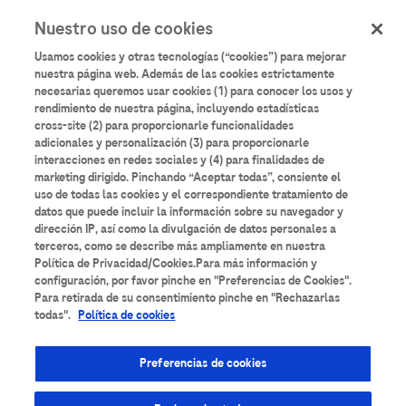
User
Pasar
Nuestro uso de cookies
al
Iniciar sesión
Registrarse
account
contenido
Usamos cookies y otras tecnologías (“cookies”) para mejorar
principal
menu
nuestra página web. Además de las cookies estrictamente
necesarias queremos usar cookies (1) para conocer los usos y
rendimiento de nuestra página, incluyendo estadísticas
cross-site (2) para proporcionarle funcionalidades
adicionales y personalización (3) para proporcionarle
interacciones en redes sociales y (4) para finalidades de
marketing dirigido. Pinchando “Aceptar todas”, consiente el
uso de todas las cookies y el correspondiente tratamiento de
datos que puede incluir la información sobre su navegador y
dirección IP, así como la divulgación de datos personales a
terceros, como se describe más ampliamente en nuestra
Política de Privacidad/Cookies.Para más información y
configuración, por favor pinche en "Preferencias de Cookies".
Para retirada de su consentimiento pinche en "Rechazarlas
Interpretación Her-2
todas".
Política de cookies
Dual ISH
Preferencias de cookies