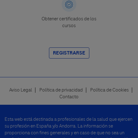
Obtener certificados de los
cursos
REGISTRARSE
Aviso Legal
Política de privacidad
Política de Cookies
Footer
Contacto
menu
Esta web está destinada a profesionales de la salud que ejercen
su profesión en España y/o Andorra. La información se
proporciona con fines generales y en caso de que no sea un