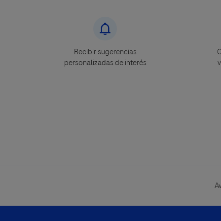
Recibir sugerencias
C
personalizadas de interés
v
A
Footer
menu