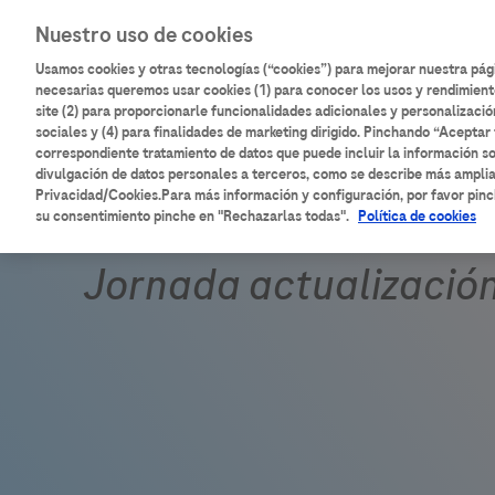
Pasar
Main
Nuestro uso de cookies
al
Inicio
Catálogo de contenidos
contenido
Usamos cookies y otras tecnologías (“cookies”) para mejorar nuestra pá
navigation
principal
necesarias queremos usar cookies (1) para conocer los usos y rendimient
site (2) para proporcionarle funcionalidades adicionales y personalizació
sociales y (4) para finalidades de marketing dirigido. Pinchando “Aceptar 
correspondiente tratamiento de datos que puede incluir la información so
divulgación de datos personales a terceros, como se describe más ampli
Privacidad/Cookies.Para más información y configuración, por favor pinc
su consentimiento pinche en "Rechazarlas todas".
Política de cookies
Jornada actualizació