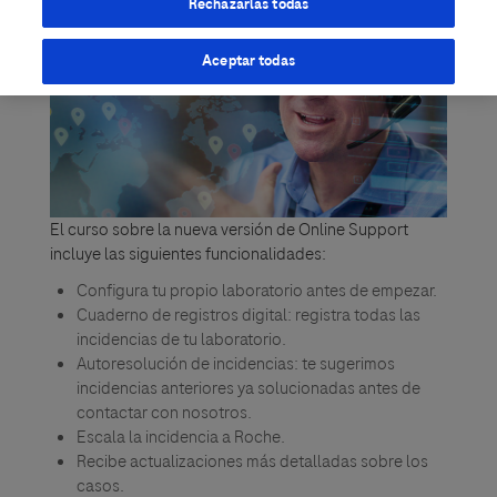
Rechazarlas todas
Aceptar todas
El curso sobre la nueva versión de Online Support
incluye las siguientes funcionalidades:
Configura tu propio laboratorio antes de empezar.
Cuaderno de registros digital: registra todas las
incidencias de tu laboratorio.
Autoresolución de incidencias: te sugerimos
incidencias anteriores ya solucionadas antes de
contactar con nosotros.
Escala la incidencia a Roche.
Recibe actualizaciones más detalladas sobre los
casos.