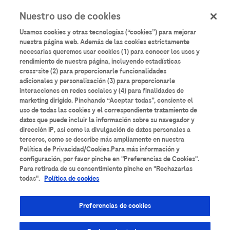
User
Pasar
Nuestro uso de cookies
al
Iniciar sesión
Registrarse
account
contenido
Usamos cookies y otras tecnologías (“cookies”) para mejorar
principal
menu
nuestra página web. Además de las cookies estrictamente
necesarias queremos usar cookies (1) para conocer los usos y
rendimiento de nuestra página, incluyendo estadísticas
cross-site (2) para proporcionarle funcionalidades
adicionales y personalización (3) para proporcionarle
interacciones en redes sociales y (4) para finalidades de
marketing dirigido. Pinchando “Aceptar todas”, consiente el
uso de todas las cookies y el correspondiente tratamiento de
datos que puede incluir la información sobre su navegador y
dirección IP, así como la divulgación de datos personales a
terceros, como se describe más ampliamente en nuestra
Política de Privacidad/Cookies.Para más información y
configuración, por favor pinche en "Preferencias de Cookies".
Para retirada de su consentimiento pinche en "Rechazarlas
Online Support - DiaLog
todas".
Política de cookies
Preferencias de cookies