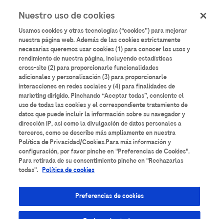
User
Pasar
Nuestro uso de cookies
al
Iniciar sesión
Registrarse
account
contenido
Usamos cookies y otras tecnologías (“cookies”) para mejorar
principal
menu
nuestra página web. Además de las cookies estrictamente
necesarias queremos usar cookies (1) para conocer los usos y
rendimiento de nuestra página, incluyendo estadísticas
cross-site (2) para proporcionarle funcionalidades
adicionales y personalización (3) para proporcionarle
interacciones en redes sociales y (4) para finalidades de
marketing dirigido. Pinchando “Aceptar todas”, consiente el
uso de todas las cookies y el correspondiente tratamiento de
datos que puede incluir la información sobre su navegador y
dirección IP, así como la divulgación de datos personales a
terceros, como se describe más ampliamente en nuestra
Política de Privacidad/Cookies.Para más información y
configuración, por favor pinche en "Preferencias de Cookies".
Para retirada de su consentimiento pinche en "Rechazarlas
Opinión del Experto:
todas".
Política de cookies
Predicción y seguimiento
Preferencias de cookies
del cáncer de cérvix