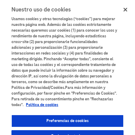
User
Pasar
Nuestro uso de cookies
al
Iniciar sesión
Registrarse
account
contenido
Usamos cookies y otras tecnologías (“cookies”) para mejorar
principal
menu
nuestra página web. Además de las cookies estrictamente
necesarias queremos usar cookies (1) para conocer los usos y
rendimiento de nuestra página, incluyendo estadísticas
cross-site (2) para proporcionarle funcionalidades
adicionales y personalización (3) para proporcionarle
interacciones en redes sociales y (4) para finalidades de
marketing dirigido. Pinchando “Aceptar todas”, consiente el
uso de todas las cookies y el correspondiente tratamiento de
datos que puede incluir la información sobre su navegador y
dirección IP, así como la divulgación de datos personales a
terceros, como se describe más ampliamente en nuestra
Política de Privacidad/Cookies.Para más información y
configuración, por favor pinche en "Preferencias de Cookies".
Para retirada de su consentimiento pinche en "Rechazarlas
Reunión de
todas".
Política de cookies
actualización científica
Preferencias de cookies
para microbiólogos