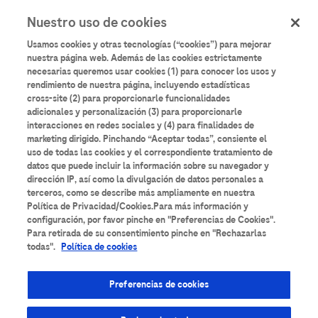
User
Pasar
Nuestro uso de cookies
al
Iniciar sesión
Registrarse
account
contenido
Usamos cookies y otras tecnologías (“cookies”) para mejorar
principal
menu
nuestra página web. Además de las cookies estrictamente
necesarias queremos usar cookies (1) para conocer los usos y
rendimiento de nuestra página, incluyendo estadísticas
cross-site (2) para proporcionarle funcionalidades
adicionales y personalización (3) para proporcionarle
interacciones en redes sociales y (4) para finalidades de
marketing dirigido. Pinchando “Aceptar todas”, consiente el
uso de todas las cookies y el correspondiente tratamiento de
datos que puede incluir la información sobre su navegador y
dirección IP, así como la divulgación de datos personales a
terceros, como se describe más ampliamente en nuestra
Política de Privacidad/Cookies.Para más información y
configuración, por favor pinche en "Preferencias de Cookies".
Para retirada de su consentimiento pinche en "Rechazarlas
Un nuevo paradigma en
todas".
Política de cookies
el diagnóstico de
Preferencias de cookies
linfoma: Kappa Lambda