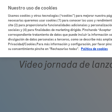
Pasar
Main
Nuestro uso de cookies
al
Inicio
Catálogo de contenidos
contenido
Usamos cookies y otras tecnologías (“cookies”) para mejorar nuestra pá
navigation
principal
necesarias queremos usar cookies (1) para conocer los usos y rendimient
site (2) para proporcionarle funcionalidades adicionales y personalizació
sociales y (4) para finalidades de marketing dirigido. Pinchando “Aceptar 
correspondiente tratamiento de datos que puede incluir la información so
divulgación de datos personales a terceros, como se describe más ampli
Privacidad/Cookies.Para más información y configuración, por favor pinc
su consentimiento pinche en "Rechazarlas todas".
Política de cookies
Video jornada de lanz