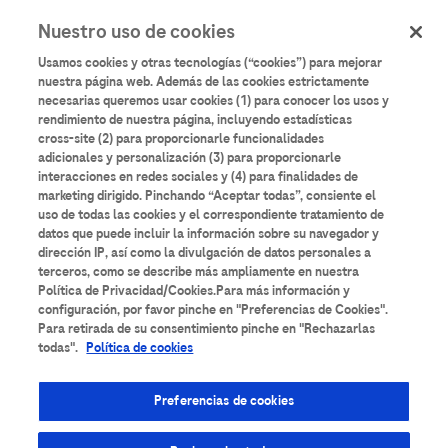
User
Pasar
Nuestro uso de cookies
al
Iniciar sesión
Registrarse
account
contenido
Usamos cookies y otras tecnologías (“cookies”) para mejorar
principal
menu
nuestra página web. Además de las cookies estrictamente
necesarias queremos usar cookies (1) para conocer los usos y
Aulario
Roche
rendimiento de nuestra página, incluyendo estadísticas
cross-site (2) para proporcionarle funcionalidades
adicionales y personalización (3) para proporcionarle
interacciones en redes sociales y (4) para finalidades de
marketing dirigido. Pinchando “Aceptar todas”, consiente el
uso de todas las cookies y el correspondiente tratamiento de
datos que puede incluir la información sobre su navegador y
Todos los contenidos
Anatomía Patológica
dirección IP, así como la divulgación de datos personales a
terceros, como se describe más ampliamente en nuestra
Área de Suero
Bancos de Sangre
Bioquímica
Política de Privacidad/Cookies.Para más información y
configuración, por favor pinche en "Preferencias de Cookies".
Para retirada de su consentimiento pinche en "Rechazarlas
Cardiología
Coagulación
Diabetes
todas".
Política de cookies
Diagnóstico molecular
Enfermedades Infecciosas
Preferencias de cookies
Espectrometría de masas
Formación técnica