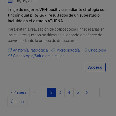
08/06/2021
Triaje de mujeres VPH-positivas mediante citología con
tinción dual p16/Ki67: resultados de un subestudio
incluido en el estudio ATHENA
Para evitar la realización de colposcopias innecesarias en
las mujeres que son positivas en el cribado de cáncer de
cérvix mediante la prueba de detección...
Anatomía Patológica
Microbiología
Oncología
Ginecología/Salud de la mujer
Acceso
Paginación
Primera
« Primera
Página
‹‹
Página
1
Página
2
Página
3
Página
4
Página
5
Página
6
Siguiente
››
página
anterior
actual
página
Última
Última »
página