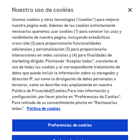
User
Pasar
Nuestro uso de cookies
al
Iniciar sesión
Registrarse
account
contenido
Usamos cookies y otras tecnologías (“cookies”) para mejorar
principal
menu
nuestra página web. Además de las cookies estrictamente
necesarias queremos usar cookies (1) para conocer los usos y
Aulario
Roche
rendimiento de nuestra página, incluyendo estadísticas
cross-site (2) para proporcionarle funcionalidades
adicionales y personalización (3) para proporcionarle
interacciones en redes sociales y (4) para finalidades de
marketing dirigido. Pinchando “Aceptar todas”, consiente el
uso de todas las cookies y el correspondiente tratamiento de
datos que puede incluir la información sobre su navegador y
Todos los contenidos
Anatomía Patológica
dirección IP, así como la divulgación de datos personales a
terceros, como se describe más ampliamente en nuestra
Área de Suero
Bancos de Sangre
Bioquímica
Política de Privacidad/Cookies.Para más información y
configuración, por favor pinche en "Preferencias de Cookies".
Para retirada de su consentimiento pinche en "Rechazarlas
Cardiología
Coagulación
Diabetes
todas".
Política de cookies
Diagnóstico molecular
Enfermedades Infecciosas
Preferencias de cookies
Espectrometría de masas
Formación técnica