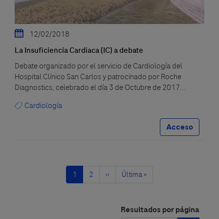
12/02/2018
La Insuficiencia Cardiaca (IC) a debate
Debate organizado por el servicio de Cardiología del
Hospital Clínico San Carlos y patrocinado por Roche
Diagnostics, celebrado el día 3 de Octubre de 2017...
Cardiología
Acceso
Paginación
Página
1
Página
2
Siguiente
››
Última
Última »
actual
página
página
Resultados por página