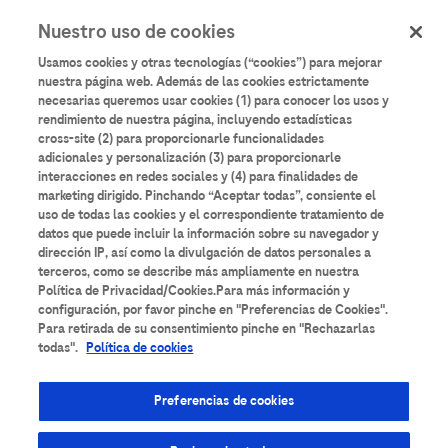
User
Pasar
Nuestro uso de cookies
al
Iniciar sesión
Registrarse
account
contenido
Usamos cookies y otras tecnologías (“cookies”) para mejorar
principal
menu
nuestra página web. Además de las cookies estrictamente
necesarias queremos usar cookies (1) para conocer los usos y
Aulario
Roche
rendimiento de nuestra página, incluyendo estadísticas
cross-site (2) para proporcionarle funcionalidades
adicionales y personalización (3) para proporcionarle
interacciones en redes sociales y (4) para finalidades de
marketing dirigido. Pinchando “Aceptar todas”, consiente el
uso de todas las cookies y el correspondiente tratamiento de
datos que puede incluir la información sobre su navegador y
Todos los contenidos
Anatomía Patológica
dirección IP, así como la divulgación de datos personales a
terceros, como se describe más ampliamente en nuestra
Área de Suero
Bancos de Sangre
Bioquímica
Política de Privacidad/Cookies.Para más información y
configuración, por favor pinche en "Preferencias de Cookies".
Para retirada de su consentimiento pinche en "Rechazarlas
Cardiología
Coagulación
Diabetes
todas".
Política de cookies
Diagnóstico molecular
Enfermedades Infecciosas
Preferencias de cookies
Espectrometría de masas
Formación técnica