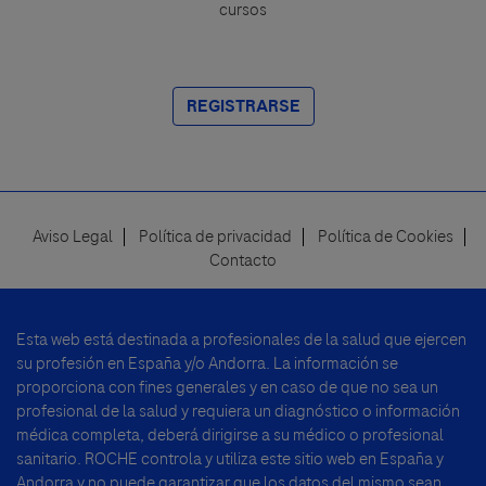
cursos
REGISTRARSE
Aviso Legal
Política de privacidad
Política de Cookies
Footer
Contacto
menu
Esta web está destinada a profesionales de la salud que ejercen
su profesión en España y/o Andorra. La información se
proporciona con fines generales y en caso de que no sea un
profesional de la salud y requiera un diagnóstico o información
médica completa, deberá dirigirse a su médico o profesional
sanitario. ROCHE controla y utiliza este sitio web en España y
Andorra y no puede garantizar que los datos del mismo sean