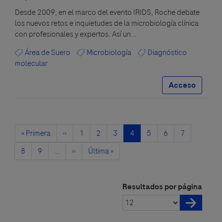
Desde 2009, en el marco del evento IRIDS, Roche debate
los nuevos retos e inquietudes de la microbiología clínica
con profesionales y expertos. Así un...
Área de Suero
Microbiología
Diagnóstico
molecular
Acceso
Paginación
Primera
« Primera
Página
‹‹
Página
1
Página
2
Página
3
Página
4
Página
5
Página
6
Página
7
página
anterior
actual
Página
8
Página
9
…
Siguiente
››
Última
Última »
página
página
Resultados por página