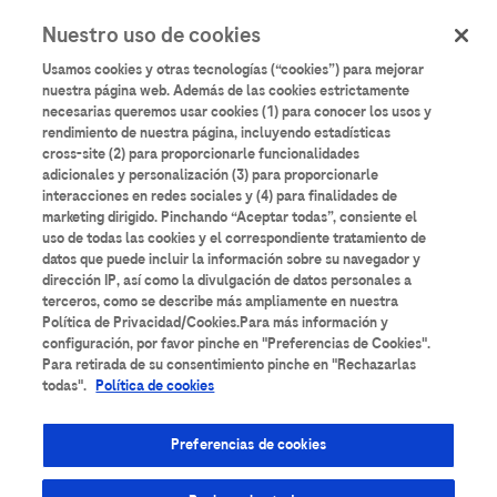
User
Pasar
Nuestro uso de cookies
al
Iniciar sesión
Registrarse
account
contenido
Usamos cookies y otras tecnologías (“cookies”) para mejorar
principal
menu
nuestra página web. Además de las cookies estrictamente
necesarias queremos usar cookies (1) para conocer los usos y
Aulario
Roche
rendimiento de nuestra página, incluyendo estadísticas
cross-site (2) para proporcionarle funcionalidades
adicionales y personalización (3) para proporcionarle
interacciones en redes sociales y (4) para finalidades de
marketing dirigido. Pinchando “Aceptar todas”, consiente el
uso de todas las cookies y el correspondiente tratamiento de
datos que puede incluir la información sobre su navegador y
Todos los contenidos
Anatomía Patológica
dirección IP, así como la divulgación de datos personales a
terceros, como se describe más ampliamente en nuestra
Área de Suero
Bancos de Sangre
Bioquímica
Política de Privacidad/Cookies.Para más información y
configuración, por favor pinche en "Preferencias de Cookies".
Para retirada de su consentimiento pinche en "Rechazarlas
Cardiología
Coagulación
Diabetes
todas".
Política de cookies
Diagnóstico molecular
Enfermedades Infecciosas
Preferencias de cookies
Espectrometría de masas
Formación técnica