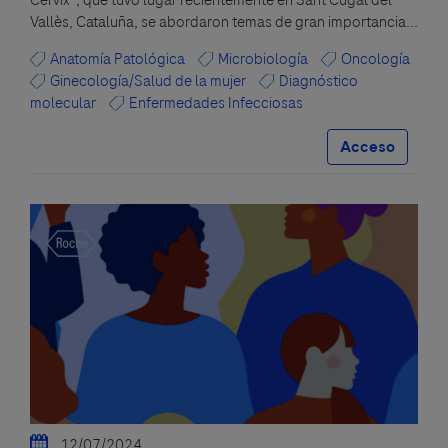
Cérvix", que tuvo lugar recientemente en Sant Cugat del
Vallès, Cataluña, se abordaron temas de gran importancia...
Anatomía Patológica
Microbiología
Oncología
Ginecología/Salud de la mujer
Diagnóstico
molecular
Enfermedades Infecciosas
Acceso
12/07/2024