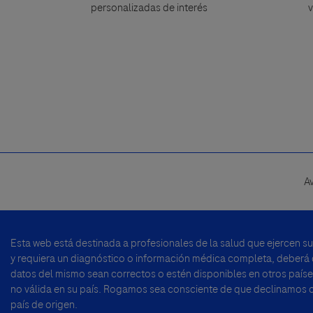
personalizadas de interés
v
A
Footer
menu
Esta web está destinada a profesionales de la salud que ejercen s
y requiera un diagnóstico o información médica completa, deberá di
datos del mismo sean correctos o estén disponibles en otros países
no válida en su país. Rogamos sea consciente de que declinamos cu
país de origen.