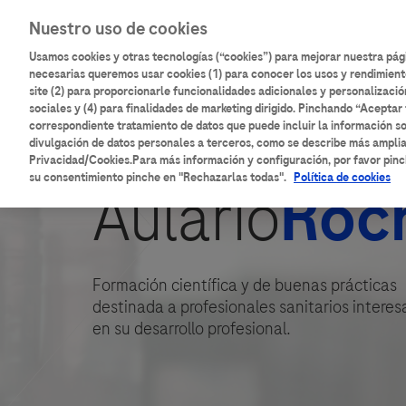
Pasar
Main
Nuestro uso de cookies
al
Inicio
Catálogo de contenidos
contenido
Usamos cookies y otras tecnologías (“cookies”) para mejorar nuestra pá
navigation
principal
necesarias queremos usar cookies (1) para conocer los usos y rendimient
site (2) para proporcionarle funcionalidades adicionales y personalizació
sociales y (4) para finalidades de marketing dirigido. Pinchando “Aceptar 
correspondiente tratamiento de datos que puede incluir la información so
divulgación de datos personales a terceros, como se describe más ampli
Privacidad/Cookies.Para más información y configuración, por favor pinc
su consentimiento pinche en "Rechazarlas todas".
Política de cookies
Aulario
Roc
Formación científica y de buenas prácticas
destinada a profesionales sanitarios intere
en su desarrollo profesional.