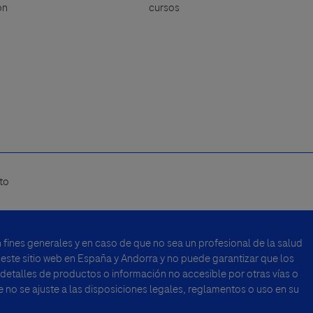
ón
cursos
to
fines generales y en caso de que no sea un profesional de la salud
 este sitio web en España y Andorra y no puede garantizar que los
 detalles de productos o información no accesible por otras vías o
no se ajuste a las disposiciones legales, reglamentos o uso en su