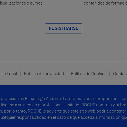
isualizaciones o cursos
contenidos de formaci
REGISTRARSE
viso Legal
Política de privacidad
Política de Cookies
Contac
u profesión en España y/o Andorra. La información se proporciona con 
rigirse a su médico o profesional sanitario. ROCHE controla y utiliza
, por lo tanto, ROCHE le advierte que este sitio web podría contener
alquier responsabilidad en el caso de que acceda a información que 