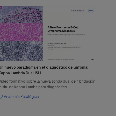
Un nuevo paradigma en el diagnóstico de linfoma:
Actual
Kappa Lambda Dual ISH
¡Avanc
Video formativo sobre la nueva sonda dual de hibridación
noveda
in situ de Kappa Lamba para diagnóstico...
Ana
Anatomía Patológica