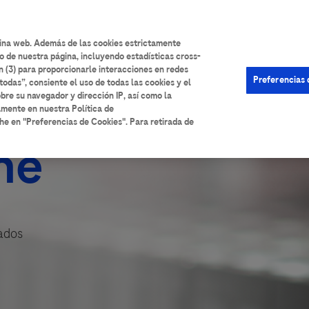
User
Iniciar sesión
Registrarse
Ayuda
account
gina web. Además de las cookies estrictamente
o de nuestra página, incluyendo estadísticas cross-
menu
n (3) para proporcionarle interacciones en redes
Preferencias 
todas”, consiente el uso de todas las cookies y el
bre su navegador y dirección IP, así como la
amente en nuestra Política de
he en "Preferencias de Cookies". Para retirada de
he
sados