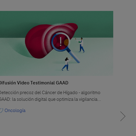
Difusión Video Testimonial GAAD
Reord
Detección precoz del Cáncer de Hígado - algoritmo
Los re
GAAD: la solución digital que optimiza la vigilancia...
tratam
tempra
Oncología
Ana