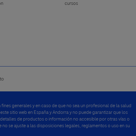
ón
cursos
to
fines generales y en caso de que no sea un profesional de la salud
 este sitio web en España y Andorra y no puede garantizar que los
 detalles de productos o información no accesible por otras vías o
no se ajuste a las disposiciones legales, reglamentos o uso en su