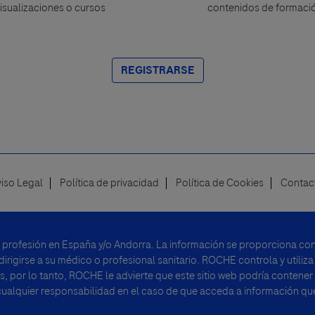
isualizaciones o cursos
contenidos de formaci
REGISTRARSE
viso Legal
Política de privacidad
Política de Cookies
Contac
u profesión en España y/o Andorra. La información se proporciona con 
rigirse a su médico o profesional sanitario. ROCHE controla y utiliza
, por lo tanto, ROCHE le advierte que este sitio web podría contener
alquier responsabilidad en el caso de que acceda a información que 