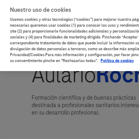
Pasar
Main
Nuestro uso de cookies
al
Inicio
Catálogo de contenidos
contenido
Usamos cookies y otras tecnologías (“cookies”) para mejorar nuestra pá
navigation
principal
necesarias queremos usar cookies (1) para conocer los usos y rendimient
site (2) para proporcionarle funcionalidades adicionales y personalizació
sociales y (4) para finalidades de marketing dirigido. Pinchando “Aceptar 
correspondiente tratamiento de datos que puede incluir la información so
divulgación de datos personales a terceros, como se describe más ampli
Privacidad/Cookies.Para más información y configuración, por favor pinc
su consentimiento pinche en "Rechazarlas todas".
Política de cookies
Aulario
Roc
Formación científica y de buenas prácticas
destinada a profesionales sanitarios intere
en su desarrollo profesional.