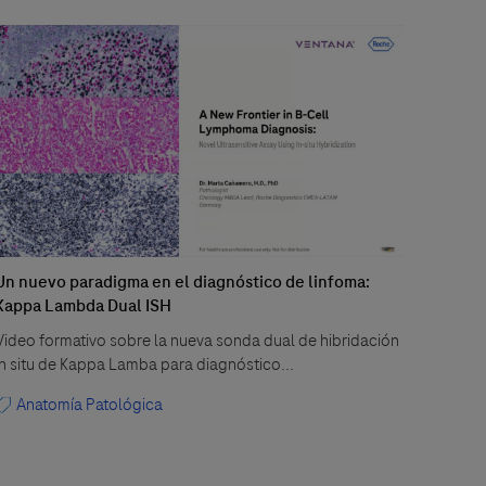
Un nuevo paradigma en el diagnóstico de linfoma:
Actual
Kappa Lambda Dual ISH
¡Avanc
Video formativo sobre la nueva sonda dual de hibridación
noveda
in situ de Kappa Lamba para diagnóstico...
Ana
Anatomía Patológica