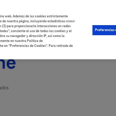
User
Iniciar sesión
Registrarse
Ayuda
account
gina web. Además de las cookies estrictamente
o de nuestra página, incluyendo estadísticas cross-
menu
n (3) para proporcionarle interacciones en redes
Preferencias 
todas”, consiente el uso de todas las cookies y el
bre su navegador y dirección IP, así como la
amente en nuestra Política de
he en "Preferencias de Cookies". Para retirada de
he
sados