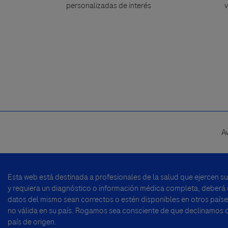
personalizadas de interés
v
A
Footer
menu
Esta web está destinada a profesionales de la salud que ejercen s
y requiera un diagnóstico o información médica completa, deberá di
datos del mismo sean correctos o estén disponibles en otros países
no válida en su país. Rogamos sea consciente de que declinamos cu
país de origen.