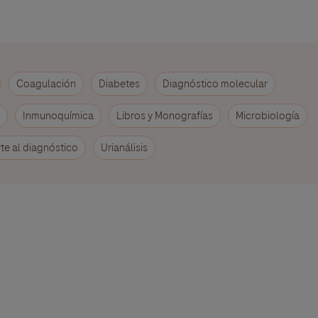
Coagulación
Diabetes
Diagnóstico molecular
Inmunoquímica
Libros y Monografías
Microbiología
te al diagnóstico
Urianálisis