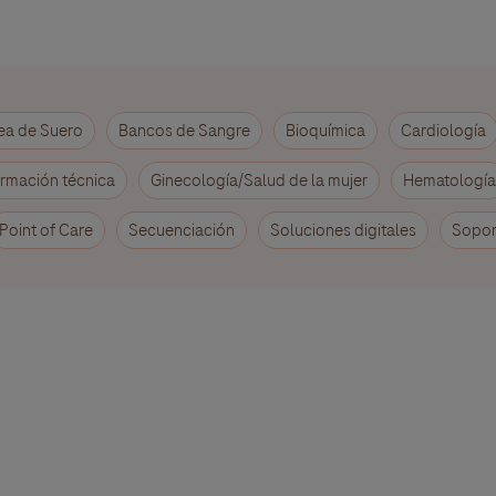
ea de Suero
Bancos de Sangre
Bioquímica
Cardiología
rmación técnica
Ginecología/Salud de la mujer
Hematología
Point of Care
Secuenciación
Soluciones digitales
Sopor