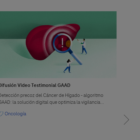
Difusión Video Testimonial GAAD
Reord
Detección precoz del Cáncer de Hígado - algoritmo
Los re
GAAD: la solución digital que optimiza la vigilancia...
tratam
tempra
Oncología
Ana