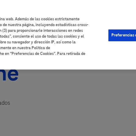
User
Iniciar sesión
Registrarse
Ayuda
account
gina web. Además de las cookies estrictamente
o de nuestra página, incluyendo estadísticas cross-
menu
n (3) para proporcionarle interacciones en redes
Preferencias 
todas”, consiente el uso de todas las cookies y el
bre su navegador y dirección IP, así como la
amente en nuestra Política de
he en "Preferencias de Cookies". Para retirada de
he
sados