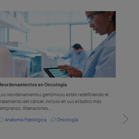
Reordenamientos en Oncología
Post-
Los reordenamientos genómicos están redefiniendo el
Roche 
tratamiento del cáncer, incluso en sus estadios más
sesión
tempranos. Alteraciones...
Ana
Anatomía Patológica
Oncología
Onc
Dia
Infecc