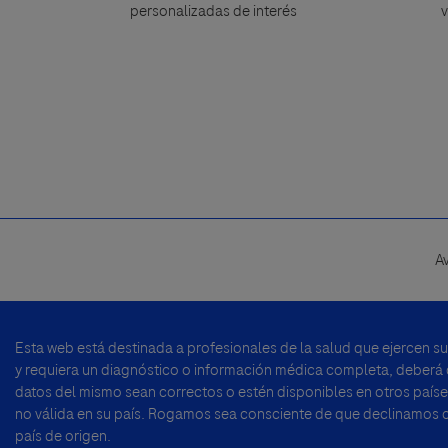
personalizadas de interés
v
A
Footer
menu
Esta web está destinada a profesionales de la salud que ejercen s
y requiera un diagnóstico o información médica completa, deberá di
datos del mismo sean correctos o estén disponibles en otros países
no válida en su país. Rogamos sea consciente de que declinamos cu
país de origen.