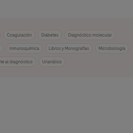
Coagulación
Diabetes
Diagnóstico molecular
Inmunoquímica
Libros y Monografías
Microbiología
te al diagnóstico
Urianálisis