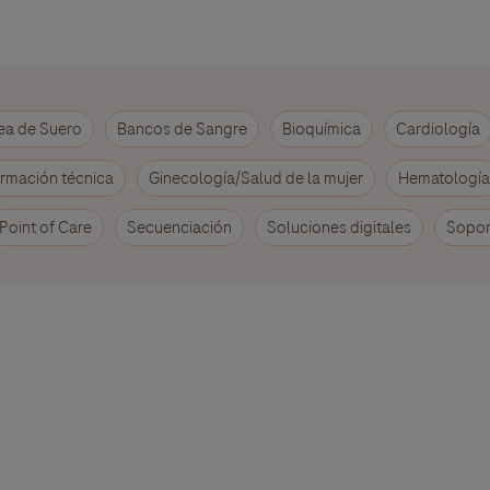
ea de Suero
Bancos de Sangre
Bioquímica
Cardiología
rmación técnica
Ginecología/Salud de la mujer
Hematología
Point of Care
Secuenciación
Soluciones digitales
Sopor