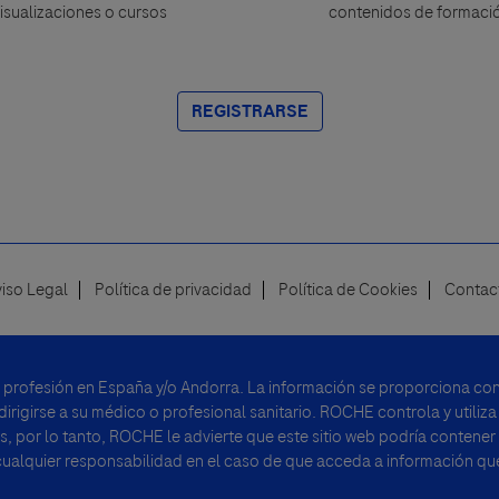
isualizaciones o cursos
contenidos de formaci
REGISTRARSE
viso Legal
Política de privacidad
Política de Cookies
Contac
u profesión en España y/o Andorra. La información se proporciona con 
rigirse a su médico o profesional sanitario. ROCHE controla y utiliza
, por lo tanto, ROCHE le advierte que este sitio web podría contener
alquier responsabilidad en el caso de que acceda a información que 