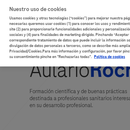
Pasar
Main
Nuestro uso de cookies
al
Inicio
Catálogo de contenidos
contenido
Usamos cookies y otras tecnologías (“cookies”) para mejorar nuestra pá
navigation
principal
necesarias queremos usar cookies (1) para conocer los usos y rendimient
site (2) para proporcionarle funcionalidades adicionales y personalizació
sociales y (4) para finalidades de marketing dirigido. Pinchando “Aceptar 
correspondiente tratamiento de datos que puede incluir la información so
divulgación de datos personales a terceros, como se describe más ampli
Privacidad/Cookies.Para más información y configuración, por favor pinc
su consentimiento pinche en "Rechazarlas todas".
Política de cookies
Aulario
Roc
Formación científica y de buenas prácticas
destinada a profesionales sanitarios intere
en su desarrollo profesional.