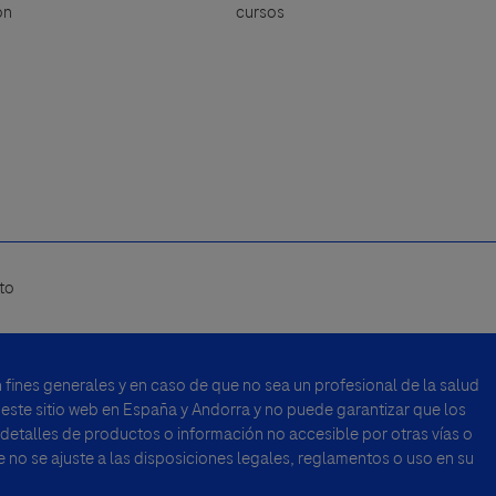
ón
cursos
to
fines generales y en caso de que no sea un profesional de la salud
 este sitio web en España y Andorra y no puede garantizar que los
 detalles de productos o información no accesible por otras vías o
no se ajuste a las disposiciones legales, reglamentos o uso en su