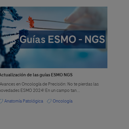
Actualización de las guías ESMO NGS
Tomor
automa
¡Avances en Oncología de Precisión: No te pierdas las
futuro
novedades ESMO 2024! En un campo tan...
Los día
Anatomía Patológica
Oncología
“Tomor
Áre