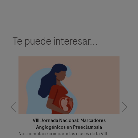
Te puede interesar...
do la
VIII Jornada Nacional: Marcadores
D
Detecció
ca
Angiogénicos en Preeclampsia
y
Nos complace compartir las clases de la VIII
algoritmo