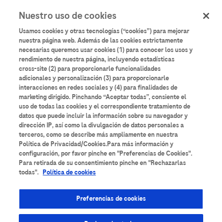
User
Pasar
Nuestro uso de cookies
al
Iniciar sesión
Registrarse
account
contenido
Usamos cookies y otras tecnologías (“cookies”) para mejorar
principal
menu
nuestra página web. Además de las cookies estrictamente
necesarias queremos usar cookies (1) para conocer los usos y
rendimiento de nuestra página, incluyendo estadísticas
cross-site (2) para proporcionarle funcionalidades
adicionales y personalización (3) para proporcionarle
interacciones en redes sociales y (4) para finalidades de
Aulario
Roche
marketing dirigido. Pinchando “Aceptar todas”, consiente el
uso de todas las cookies y el correspondiente tratamiento de
datos que puede incluir la información sobre su navegador y
Formación científica y de buenas prácticas
dirección IP, así como la divulgación de datos personales a
terceros, como se describe más ampliamente en nuestra
destinada a profesionales sanitarios interesados
Política de Privacidad/Cookies.Para más información y
en su desarrollo profesional.
configuración, por favor pinche en "Preferencias de Cookies".
Para retirada de su consentimiento pinche en "Rechazarlas
todas".
Política de cookies
Preferencias de cookies