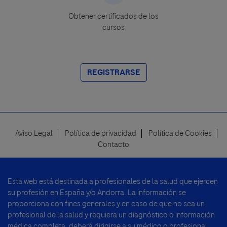
Obtener certificados de los
cursos
REGISTRARSE
Aviso Legal
Política de privacidad
Política de Cookies
Footer
Contacto
menu
Esta web está destinada a profesionales de la salud que ejercen
su profesión en España y/o Andorra. La información se
proporciona con fines generales y en caso de que no sea un
profesional de la salud y requiera un diagnóstico o información
médica completa, deberá dirigirse a su médico o profesional