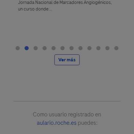
os hitos
Jornada Nacional de Marcadores Angiogénicos,
la vigilan
un curso donde...
gía
Ver más
Como usuario registrado en
aulario.roche.es
puedes: