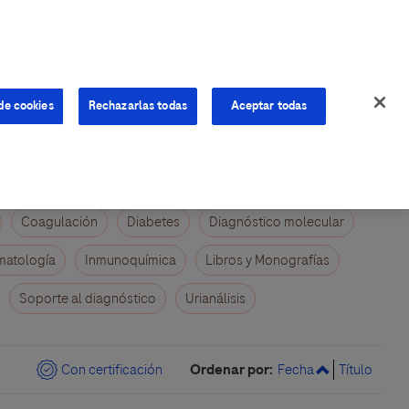
de cookies
Rechazarlas todas
Aceptar todas
Coagulación
Diabetes
Diagnóstico molecular
atología
Inmunoquímica
Libros y Monografías
Soporte al diagnóstico
Urianálisis
Ordenar por:
Con certificación
Fecha
Título