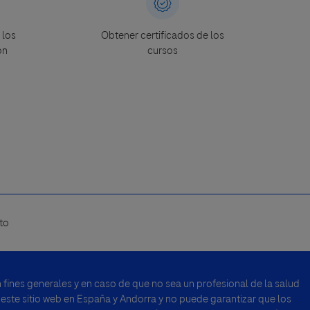
 los
Obtener certificados de los
ón
cursos
to
fines generales y en caso de que no sea un profesional de la salud
 este sitio web en España y Andorra y no puede garantizar que los