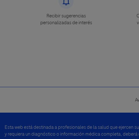
Recibir sugerencias
C
personalizadas de interés
v
A
Footer
menu
Esta web está destinada a profesionales de la salud que ejercen s
y requiera un diagnóstico o información médica completa, deberá di