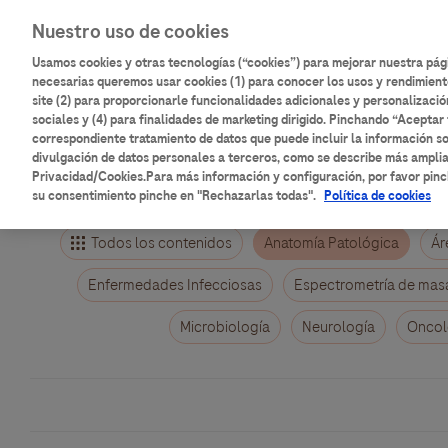
Pasar
Main
Nuestro uso de cookies
al
Inicio
Catálogo de contenidos
contenido
Usamos cookies y otras tecnologías (“cookies”) para mejorar nuestra pá
navigation
principal
necesarias queremos usar cookies (1) para conocer los usos y rendimient
site (2) para proporcionarle funcionalidades adicionales y personalizació
Aulario
Roche
sociales y (4) para finalidades de marketing dirigido. Pinchando “Aceptar 
correspondiente tratamiento de datos que puede incluir la información so
divulgación de datos personales a terceros, como se describe más ampli
Privacidad/Cookies.Para más información y configuración, por favor pinc
su consentimiento pinche en "Rechazarlas todas".
Política de cookies
Todos los contenidos
Anatomía Patológica
Ár
Enfermedades Infecciosas
Espectrometría de mas
Microbiología
Neurología
Oncol