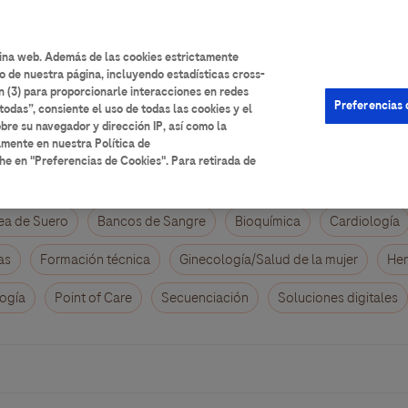
User
Iniciar sesión
Registrarse
Ayuda
account
gina web. Además de las cookies estrictamente
o de nuestra página, incluyendo estadísticas cross-
menu
n (3) para proporcionarle interacciones en redes
Preferencias 
todas”, consiente el uso de todas las cookies y el
bre su navegador y dirección IP, así como la
amente en nuestra Política de
he en "Preferencias de Cookies". Para retirada de
ea de Suero
Bancos de Sangre
Bioquímica
Cardiología
as
Formación técnica
Ginecología/Salud de la mujer
Hem
ogía
Point of Care
Secuenciación
Soluciones digitales