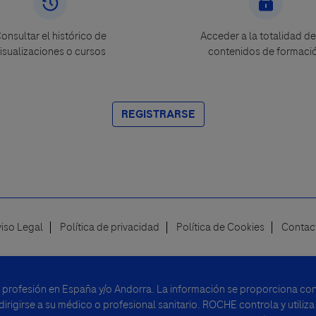
onsultar el histórico de
Acceder a la totalidad de
isualizaciones o cursos
contenidos de formaci
REGISTRARSE
viso Legal
Política de privacidad
Política de Cookies
Contac
u profesión en España y/o Andorra. La información se proporciona con 
rigirse a su médico o profesional sanitario. ROCHE controla y utiliza