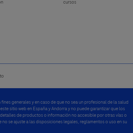
ón
cursos
to
fines generales y en caso de que no sea un profesional de la salud
 este sitio web en España y Andorra y no puede garantizar que los
 detalles de productos o información no accesible por otras vías o
no se ajuste a las disposiciones legales, reglamentos o uso en su