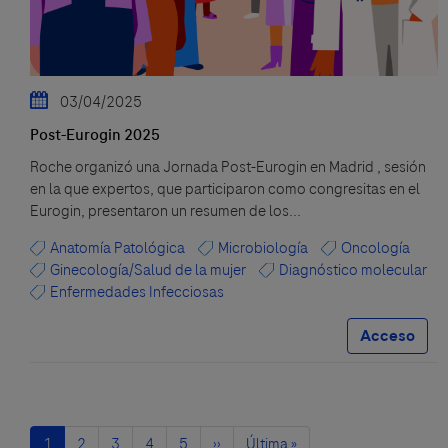
03/04/2025
Post-Eurogin 2025
Roche organizó una Jornada Post-Eurogin en Madrid , sesión
en la que expertos, que participaron como congresitas en el
Eurogin, presentaron un resumen de los...
Anatomía Patológica
Microbiología
Oncología
Ginecología/Salud de la mujer
Diagnóstico molecular
Enfermedades Infecciosas
Acceso
Paginación
Página
1
Página
2
Página
3
Página
4
Página
5
Siguiente
››
Última
Última »