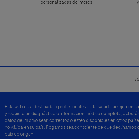
personalizadas de interés
v
A
Footer
menu
Esta web está destinada a profesionales de la salud que ejercen s
y requiera un diagnóstico o información médica completa, deberá di
datos del mismo sean correctos o estén disponibles en otros países
no válida en su país. Rogamos sea consciente de que declinamos cu
país de origen.