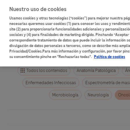
Pasar
Main
Nuestro uso de cookies
al
Inicio
Catálogo de contenidos
contenido
Usamos cookies y otras tecnologías (“cookies”) para mejorar nuestra pá
navigation
principal
necesarias queremos usar cookies (1) para conocer los usos y rendimient
site (2) para proporcionarle funcionalidades adicionales y personalizació
Aulario
Roche
sociales y (4) para finalidades de marketing dirigido. Pinchando “Aceptar 
correspondiente tratamiento de datos que puede incluir la información so
divulgación de datos personales a terceros, como se describe más ampli
Privacidad/Cookies.Para más información y configuración, por favor pinc
su consentimiento pinche en "Rechazarlas todas".
Política de cookies
Todos los contenidos
Anatomía Patológica
Ár
Enfermedades Infecciosas
Espectrometría de mas
Microbiología
Neurología
Oncol