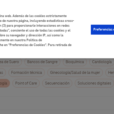
User
Iniciar sesión
Registrarse
Ayuda
account
gina web. Además de las cookies estrictamente
o de nuestra página, incluyendo estadísticas cross-
menu
n (3) para proporcionarle interacciones en redes
Preferencias 
todas”, consiente el uso de todas las cookies y el
bre su navegador y dirección IP, así como la
amente en nuestra Política de
he en "Preferencias de Cookies". Para retirada de
ea de Suero
Bancos de Sangre
Bioquímica
Cardiología
as
Formación técnica
Ginecología/Salud de la mujer
Hem
ogía
Point of Care
Secuenciación
Soluciones digitales