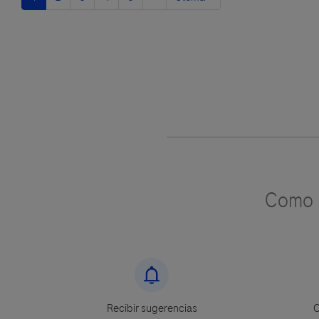
actual
página
página
Como u
Recibir sugerencias
C