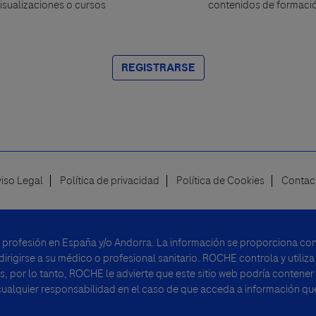
isualizaciones o cursos
contenidos de formaci
REGISTRARSE
viso Legal
Política de privacidad
Política de Cookies
Contac
u profesión en España y/o Andorra. La información se proporciona con 
rigirse a su médico o profesional sanitario. ROCHE controla y utiliza
, por lo tanto, ROCHE le advierte que este sitio web podría contener
alquier responsabilidad en el caso de que acceda a información que 