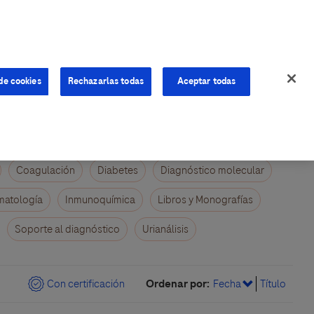
de cookies
Rechazarlas todas
Aceptar todas
Coagulación
Diabetes
Diagnóstico molecular
atología
Inmunoquímica
Libros y Monografías
Soporte al diagnóstico
Urianálisis
Ordenar por:
Con certificación
Fecha
Título