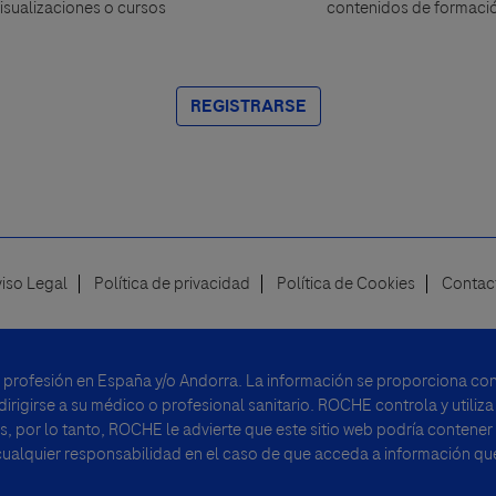
isualizaciones o cursos
contenidos de formaci
REGISTRARSE
viso Legal
Política de privacidad
Política de Cookies
Contac
u profesión en España y/o Andorra. La información se proporciona con 
rigirse a su médico o profesional sanitario. ROCHE controla y utiliza
, por lo tanto, ROCHE le advierte que este sitio web podría contener
alquier responsabilidad en el caso de que acceda a información que 