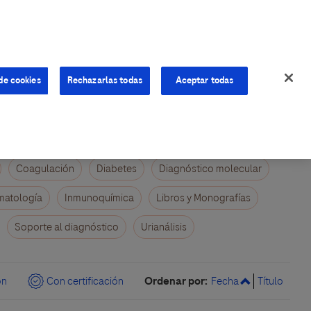
de cookies
Rechazarlas todas
Aceptar todas
Coagulación
Diabetes
Diagnóstico molecular
atología
Inmunoquímica
Libros y Monografías
Soporte al diagnóstico
Urianálisis
Ordenar por:
ón
Con certificación
Fecha
Título