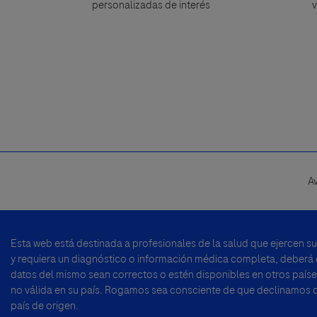
personalizadas de interés
v
A
Footer
menu
Esta web está destinada a profesionales de la salud que ejercen s
y requiera un diagnóstico o información médica completa, deberá di
datos del mismo sean correctos o estén disponibles en otros países
no válida en su país. Rogamos sea consciente de que declinamos cu
país de origen.