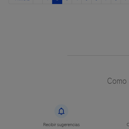
página
anterior
actual
Como u
Recibir sugerencias
C