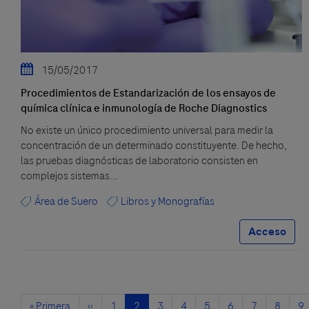
15/05/2017
Procedimientos de Estandarización de los ensayos de
química clínica e inmunología de Roche Diagnostics
No existe un único procedimiento universal para medir la
concentración de un determinado constituyente. De hecho,
las pruebas diagnósticas de laboratorio consisten en
complejos sistemas...
Área de Suero
Libros y Monografías
Acceso
Paginación
Primera
« Primera
Página
‹‹
Página
1
Página
2
Página
3
Página
4
Página
5
Página
6
Página
7
Página
8
Pá
9