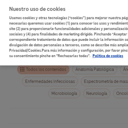
Pasar
Main
Nuestro uso de cookies
al
Inicio
Catálogo de contenidos
contenido
Usamos cookies y otras tecnologías (“cookies”) para mejorar nuestra pá
navigation
principal
necesarias queremos usar cookies (1) para conocer los usos y rendimient
site (2) para proporcionarle funcionalidades adicionales y personalizació
Aulario
Roche
sociales y (4) para finalidades de marketing dirigido. Pinchando “Aceptar 
correspondiente tratamiento de datos que puede incluir la información so
divulgación de datos personales a terceros, como se describe más ampli
Privacidad/Cookies.Para más información y configuración, por favor pinc
su consentimiento pinche en "Rechazarlas todas".
Política de cookies
Todos los contenidos
Anatomía Patológica
Ár
Enfermedades Infecciosas
Espectrometría de mas
Microbiología
Neurología
Oncol