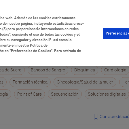
User
Iniciar sesión
Registrarse
Ayuda
account
gina web. Además de las cookies estrictamente
o de nuestra página, incluyendo estadísticas cross-
menu
n (3) para proporcionarle interacciones en redes
Preferencias 
todas”, consiente el uso de todas las cookies y el
bre su navegador y dirección IP, así como la
amente en nuestra Política de
he en "Preferencias de Cookies". Para retirada de
ea de Suero
Bancos de Sangre
Bioquímica
Cardiología
as
Formación técnica
Ginecología/Salud de la mujer
Hem
ogía
Point of Care
Secuenciación
Soluciones digitales
Con acreditaci