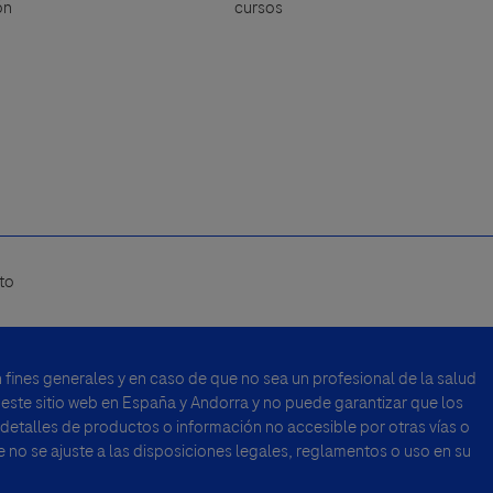
ón
cursos
to
fines generales y en caso de que no sea un profesional de la salud
 este sitio web en España y Andorra y no puede garantizar que los
 detalles de productos o información no accesible por otras vías o
no se ajuste a las disposiciones legales, reglamentos o uso en su