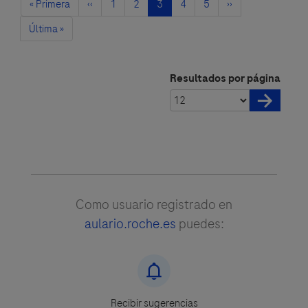
Primera
« Primera
Página
‹‹
Página
1
Página
2
Página
3
Página
4
Página
5
Siguiente
››
página
anterior
actual
página
Última
Última »
página
Resultados por página
Como usuario registrado en
aulario.roche.es
puedes:
Recibir sugerencias