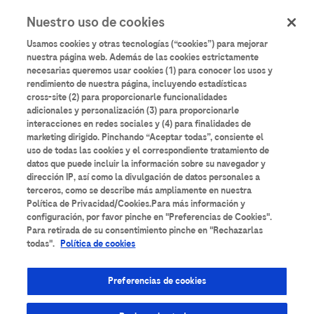
User
Pasar
Nuestro uso de cookies
al
Iniciar sesión
Registrarse
account
contenido
Usamos cookies y otras tecnologías (“cookies”) para mejorar
principal
menu
nuestra página web. Además de las cookies estrictamente
necesarias queremos usar cookies (1) para conocer los usos y
Aulario
Roche
rendimiento de nuestra página, incluyendo estadísticas
cross-site (2) para proporcionarle funcionalidades
adicionales y personalización (3) para proporcionarle
interacciones en redes sociales y (4) para finalidades de
marketing dirigido. Pinchando “Aceptar todas”, consiente el
uso de todas las cookies y el correspondiente tratamiento de
datos que puede incluir la información sobre su navegador y
Todos los contenidos
Anatomía Patológica
dirección IP, así como la divulgación de datos personales a
terceros, como se describe más ampliamente en nuestra
Área de Suero
Bancos de Sangre
Bioquímica
Política de Privacidad/Cookies.Para más información y
configuración, por favor pinche en "Preferencias de Cookies".
Para retirada de su consentimiento pinche en "Rechazarlas
Cardiología
Coagulación
Diabetes
todas".
Política de cookies
Diagnóstico molecular
Enfermedades Infecciosas
Preferencias de cookies
Espectrometría de masas
Formación técnica