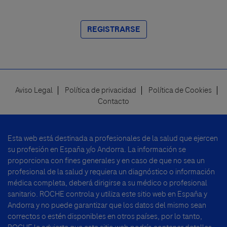
REGISTRARSE
Aviso Legal
Política de privacidad
Política de Cookies
Footer
Contacto
menu
Esta web está destinada a profesionales de la salud que ejercen
su profesión en España y/o Andorra. La información se
proporciona con fines generales y en caso de que no sea un
profesional de la salud y requiera un diagnóstico o información
médica completa, deberá dirigirse a su médico o profesional
sanitario. ROCHE controla y utiliza este sitio web en España y
Andorra y no puede garantizar que los datos del mismo sean
correctos o estén disponibles en otros países, por lo tanto,